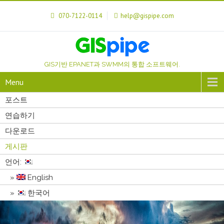
070-7122-0114
help@gispipe.com
GIS기반 EPANET과 SWMM의 통합 소프트웨어.
Menu
포스트
연습하기
다운로드
게시판
언어:
English
한국어