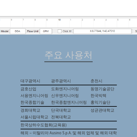
주요 사용처
대구광역시
광주광역시
춘천시
금호산업
도화엔지니어링
동명기술공단
서용엔지니어링
신우엔지니어링
한국빅텍
한국종합기술
한국종합엔지니어링
홍익기술단
경희대학교
단국대학교
성균관대학교
서울시립대학교
전북대학교
한국상하수도협회(교육용)
해외 – 이탈리아 Ausino S.p.A. 및 해외 업체 및 해외 대학