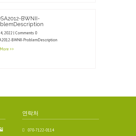
SA2012-BWNII-
blemDescription
14, 2022 | Comments 0
2012-BWNII-ProblemDescription
 More >>
연락처
일
070-7122-0114