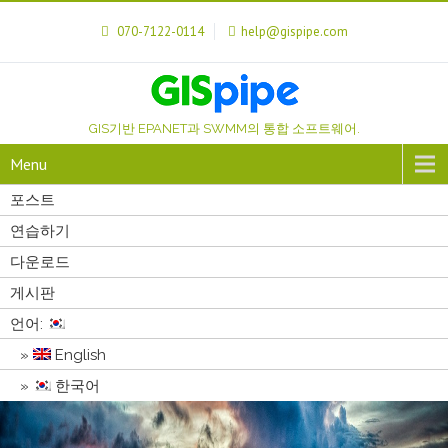
070-7122-0114
help@gispipe.com
GIS기반 EPANET과 SWMM의 통합 소프트웨어.
Menu
포스트
연습하기
다운로드
게시판
언어:
English
한국어