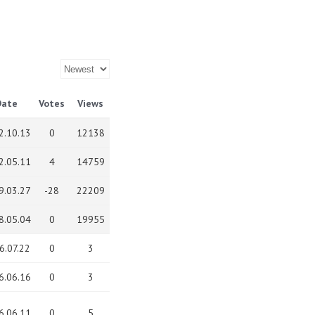
Date
Votes
Views
2.10.13
0
12138
2.05.11
4
14759
9.03.27
-28
22209
8.05.04
0
19955
6.07.22
0
3
6.06.16
0
3
6.06.11
0
5