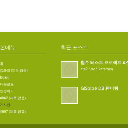
본메뉴
최근 포스트
침수 테스트 프로젝트 파
홈
eta2 flood_karamea
#1043 (제목 없음)
Board
다운로드
GISpipe DB 랜더링
연습하기
#862 (제목 없음)
게시판
#697 (제목 없음)