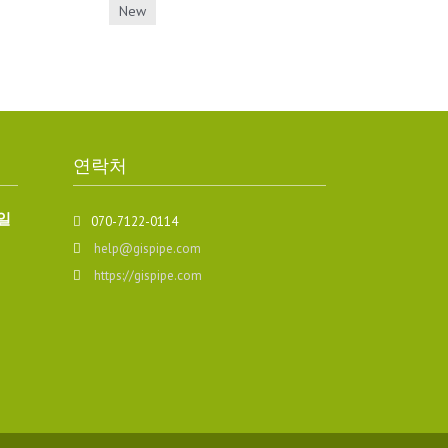
New
연락처
일
070-7122-0114
help@gispipe.com
https://gispipe.com