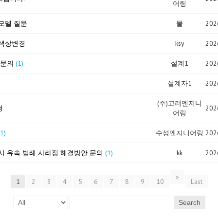
어링
모델 질문
물
202
색상변경
ksy
202
 문의
(1)
설계1
202
설계자1
202
(주)고려엔지니
청
202
어링
(1)
수성엔지니어링
202
시 유속 범례 사라짐 해결방안 문의
(1)
kk
202
»
1
2
3
4
5
6
7
8
9
10
Last
Search