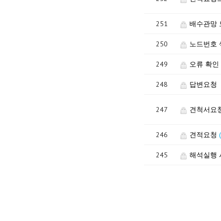
251
배수관망 
250
노드번호 
249
오류 확인
248
답변요청
247
견척서요
246
견적요청
245
해석실행 