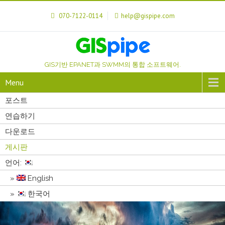
070-7122-0114
help@gispipe.com
GIS기반 EPANET과 SWMM의 통합 소프트웨어.
Menu
포스트
연습하기
다운로드
게시판
언어:
English
한국어