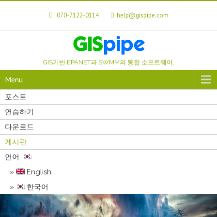
070-7122-0114
help@gispipe.com
GIS기반 EPANET과 SWMM의 통합 소프트웨어.
Menu
포스트
연습하기
다운로드
게시판
언어:
English
한국어