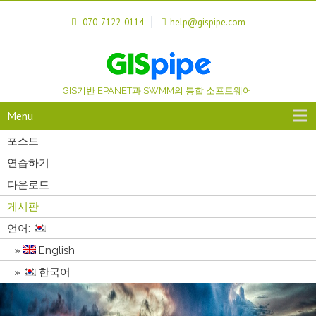
070-7122-0114
help@gispipe.com
GIS기반 EPANET과 SWMM의 통합 소프트웨어.
Menu
포스트
연습하기
다운로드
게시판
언어:
English
한국어